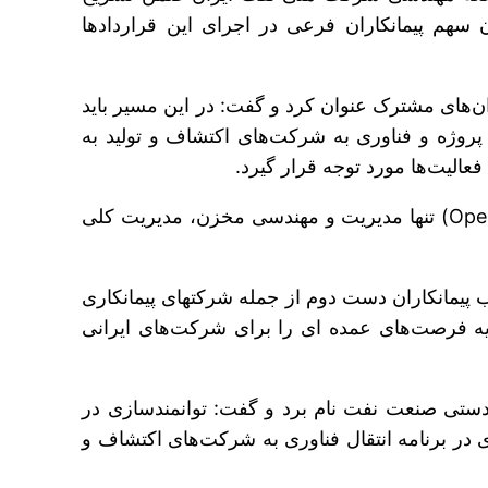
ن سهم پیمانکاران فرعی در اجرای این قراردادها
ان‌های مشترک‌ عنوان کرد و گفت: در این مسیر باید
ن پروژه و فناوری به شرکت‌های اکتشاف و تولید به
الیت‌ها مورد توجه قرار گیرد.
دهقان، ضمن تشریح روابط قراردادی ذینفعان در قراردادهای بالادستی اظهار کرد: مسئولیت مجری طرح (Operator) تنها مدیریت و مهندسی مخزن، مدیریت کلی
وی ادامه داد: پیمانکاران اصلی برای انجام عملیات اجرایی موضوع قرارداد باید با برگزاری مناقصه نسبت به انتخاب پیمانکاران دست دوم از جمله شرکت‎های ﭘﻴﻤﺎﻧﻜﺎری
ومی(GC)، شرکت‌های خدمات نفتی (OSC) اقدام کنند. این رویه فرصت‌های عمده ای را برای شرکت‌های ایرانی
لادستی صنعت نفت نام برد و گفت: توانمندسازی در
 مالی و تولید و بهره برداری در برنامه انتقال فناوری به شرکت‌های اکتشاف و