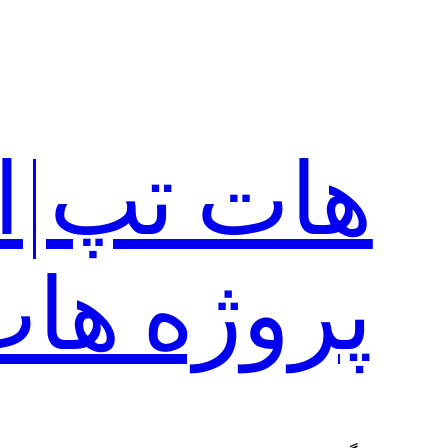
رفتن
به
محتوا
هات تپ|ا
پروژه ها