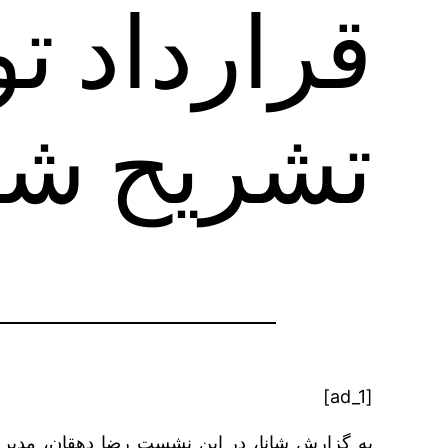
تشریح شد
[ad_1]
به گزارش شانا، در این نشست رضا دهقان، مدیر