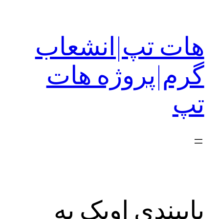
رفتن
به
هات تپ|انشعاب
محتوا
گرم|پروژه هات
تپ
پایبندی اوپک به