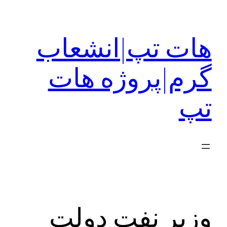
رفتن
به
هات تپ|انشعاب
محتوا
گرم|پروژه هات
تپ
وزیر نفت دولت