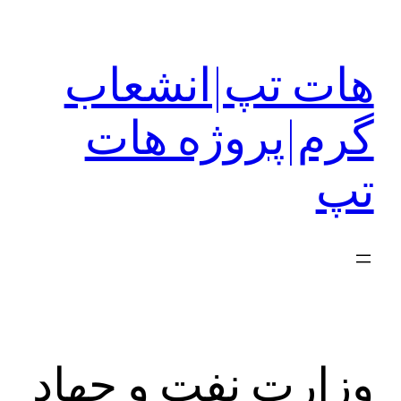
رفتن
به
هات تپ|انشعاب
محتوا
گرم|پروژه هات
تپ
وزارت نفت و جهاد