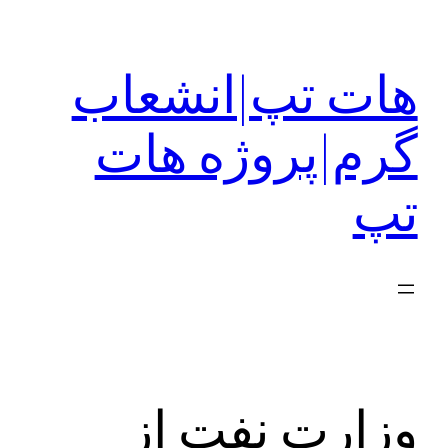
رفتن
به
هات تپ|انشعاب
محتوا
گرم|پروژه هات
تپ
وزارت نفت از