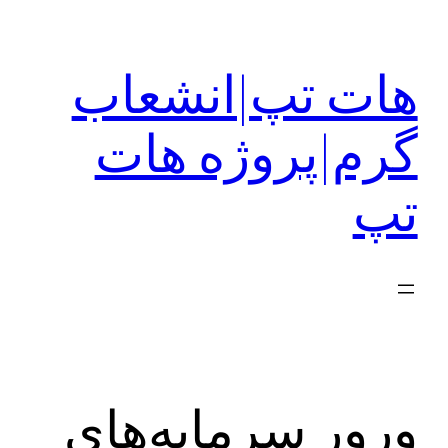
رفتن
به
هات تپ|انشعاب
محتوا
گرم|پروژه هات
تپ
ورور سرمایه‌های