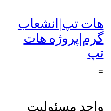
رفتن
به
هات تپ|انشعاب
محتوا
گرم|پروژه هات
تپ
واحد مسئولیت