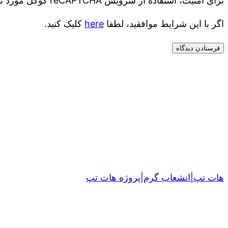
برای امنیت، استفاده از سرویس reCAPTCHA گوگل مورد نیاز است که موضوع گوگل است
اگر با این شرایط موافقید، لطفا
here
کلیک کنید.
هات تپ|انشعاب گرم|پروژه هات تپ