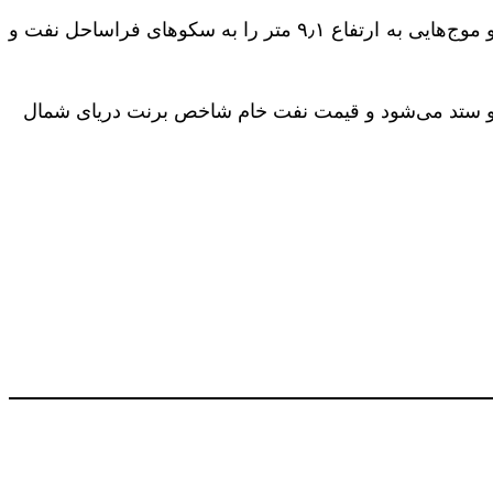
توفان «نیت» که دیروز در رده توفان‌های درجه یک طبقه‌بندی شده بود، با ارتقای به درجه ۲ بادهایی تا سرعت ۱۸۰ کیلومتر و موج‌هایی به ارتفاع ۹٫۱ متر را به سکوهای فراساحل نفت و
ص دبلیو تی آی در پایان معاملات روز جمعه (۱۴ مهرماه) اکنون حدود ۴۹ دلار و ۲۹ سنت داد و ستد می‌شود و قیمت نفت خام شاخص برنت دریای شمال