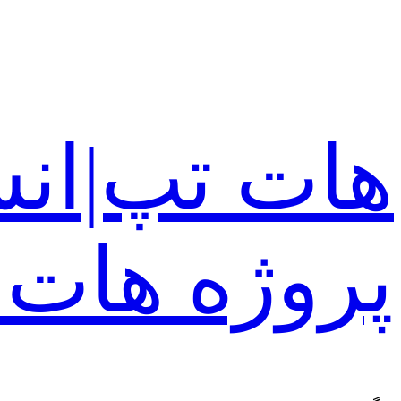
رفتن
به
محتوا
هات تپ|انش
پروژه هات 