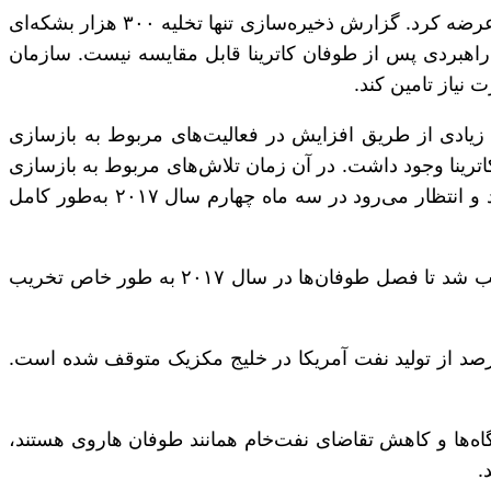
به دنبال وقوع طوفان هاروی، اداره انرژی آمریکا پنج میلیون و ۳۰۰ هزار بشکه نفت خام را از ذخایر راهبردی برای فروش عرضه کرد. گزارش ذخیره‌سازی تنها تخلیه ۳۰۰ هزار بشکه‌ای
امبر را نشان داد. این رقم با کاهش ۲۰ میلیون و ۸۰۰ هزار بشکه‌ای ذخایر راهبردی پس از طوفان کاترینا قابل مقایسه نیست. سازمان
نیاز تامین کند.
ود زیادی از طریق افزایش در فعالیت‌های مربوط به بازسازی
باره طوفان کاترینا وجود داشت. در آن زمان تلاش‌های مربوط به بازسازی
مناطق آسیب‌دیده سبب تحریک رشد اقتصادی آمریکا شد. به طور مشابه، تاثیر بر تقاضای نفت آمریکا نیز بسیار ضعیف بود و انتظار می‌رود در سه ماه چهارم سال ۲۰۱۷ به‌طور کامل
با وجود آسیب‌های قابل توجه، صنعت انرژی آمریکا با سرعت بازسازی شد. ظهور طوفان ایرما، خوزه و دیگر طوفان‌ها سبب شد تا فصل طوفان‌ها در سال ۲۰۱۷ به طور خاص تخریب
اما نام جدیدترین طوفانی است که دیروز (۱۵مهرماه) وارد خلیج مکزیک شده است، با وارد شدن این طوفان ۹۲ درصد از تولید نفت آمریکا در خلیج مکزیک متوقف شده است.
گاه‌ها و کاهش تقاضای نفت‌خام همانند طوفان هاروی هستند،