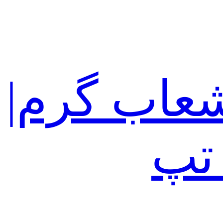
عاب گرم|
تپ