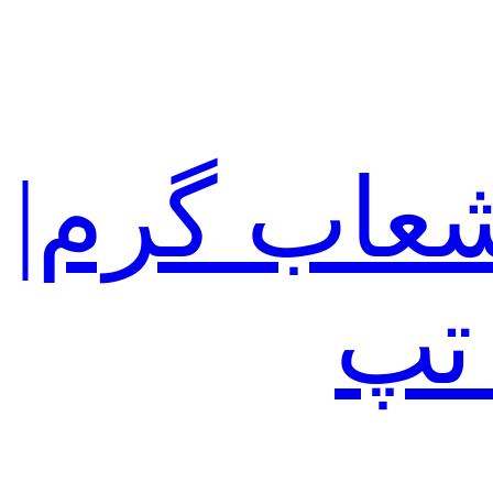
عاب گرم|
تپ