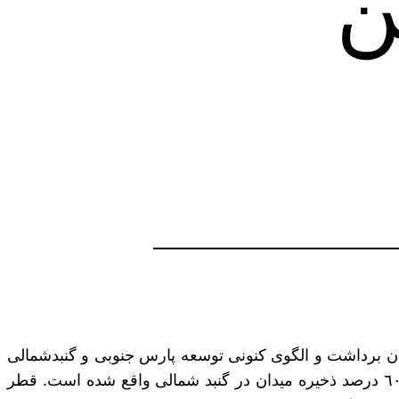
ن
یزان برداشت و الگوی کنونی توسعه پارس جنوبی و گنبدشمالی
(بخش قطری میدان مشترک پارس جنوبی) می‌توان گفت که برداشت ایران با برداشت قطر برابر است؛ هرچند بیش از ٦٠ درصد ذخیره میدان در گنبد شمالی واقع شده است. قطر