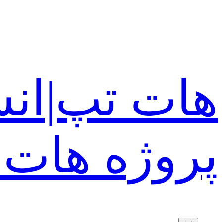
رفتن
به
محتوا
هات تپ|انش
پروژه هات 