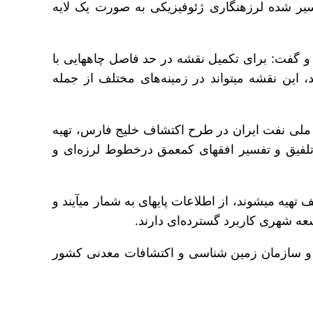
مقیاس یک به یک میلیون تهیه شده و اطلاعات گسل‎ها و شکستگی‎های موجود در این بخش بر پایه اطلاعات تفسیر شده لرزه‎نگاری ژئوفیزیکی به صورت یک لایه
سلیمانی، پراکندگی غیریکسان چاه‎ها را یکی از چالش‎های اصلی تهیه نقشه زمین‎شناسی در خلیج فارس عنوان کرد و گفت: برای تکمیل نقشه در حد فاصل چاه‎هایی با
فواصل زیاد، از روش میان‎یابی استفاده شد. بنابراین با وجود محدودیت‌ها و نبود برخی قطعیت‌ها که اشاره شد، این نقشه می‎تواند در زمینه‌های مختلف از جمله
لی نفت ایران در طرح اکتشاف خلیج فارس، تهیه
نقشه از گسترش نخستین سازند زمین‎شناسی و گسل‎ها را در زیر رسوبات کف بستر خلیج فارس با استفاده از تلفیق و تفسیر افق‎های کم‎عمق درخطوط لرزه‌ای و
بر اساس اعلام مدیریت اکتشاف شرکت ملی نفت ایران، نقشه‎های زمین‎شناسی بسته به نیاز و در مقیاس‎های مختلف تهیه می‎شوند، از اطلاعات پایه‎ای به شمار می‎آیند و
یران و سازمان زمین شناسی و اکتشافات معدنی کشور