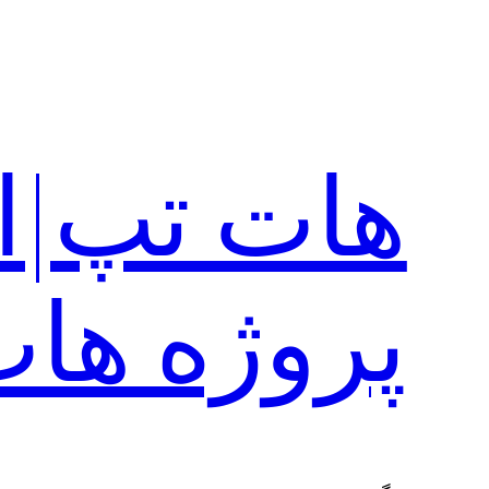
رفتن
به
محتوا
هات تپ|ا
پروژه ها