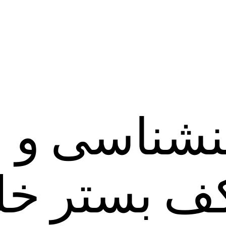
نقشه زمین‎شناسی و
ی کف بستر خل