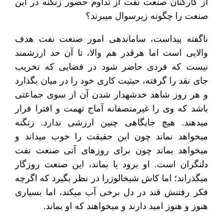
از کارکنان صنعت نفت از تداوم حضور زنگنه در این
صنعت را چگونه زیرسوال می‎برند؟
ناگفته پیداست، ساماندهی امور صنعت نفت هدف
والایی است اما هرقدر هم والا، تا آن حد ارزشمند
نیست که فردی حاضر شود در فضایی که تخریب
جای نقد را گرفته، حیثیت کاری خود را در میان بگذارد
و هر روز شاهد خدشه‎دار شدن آن از سوی جماعتی
باشد که وی را غیرمنصفانه آماج تهمت و افترا قرار
می‎دهند. هیچ جایگاهی چنین ارزشی ندارد. زنگنه
می‏خواهد نماند چون این حقیقت را خوب می‎داند و
می‎خواهد بماند چون برای روزهای آتی صنعت نفت
دل‎نگران است. او برود یا بماند، این صنعت روزگار
می‎گذراند؛ اما کاش شیخ‎الوزرا در نظر بگیرد که اگرچه
فکر رفتنش قند در دل برخی آب می‎کند، اما بسیاری
هنوز و هنوز امید دارند و می‎خواهند که او بماند.