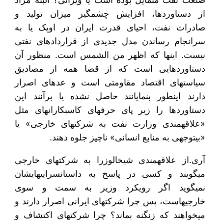
از دستاوردها، افزایش چشمگیر میزان تولید و
صادرات نفت، احیای قدرت ایران در اوپک یا به
سرانجام رساندن مدل جدیدی از قراردادهای نفتی
نیست. این‎ها که اظهر من الشمس است. منظور آن
دستاوردهایی است که از قضا همه از مصادیق
سیاست‎های اقتصاد مقاومتی است و عده‎ای اصرار
دارند این‎طور بنمایانند حاصل نشده یا برآنند این
دستاوردها را زیر پای حرف‎های کاسبکارانه‎ای مثل
«علاقه‎مندی وزارت نفت به شرکت‎های خارجی» یا
«بی‎توجهی به منابع انسانی» ناچیز جلوه دهند.
آری.از علاقه‎مندی شیخ‎الوزرا به شرکت‎های خارجی
می‎گویند و کسی در پاسخ به داستان‎سرایی‎هایشان
نمی‎گوید اگر رویکرد وزیر به سمت و سوی
خارجی‎هاست، پس چرا شرکت‎های ایرانی اصرار دارند و
می‎خواهند که زنگنه بماند؟ چرا شرکت‎های اکتشاف و