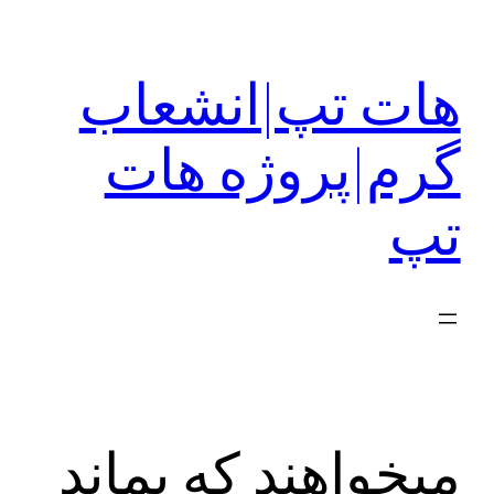
رفتن
به
هات تپ|انشعاب
محتوا
گرم|پروژه هات
تپ
می‎خواهند که بماند