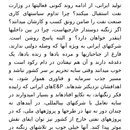
تولید ایرانی، از ادامه روند کنونی فعالیت‎ها در وزارت
نفت استقبال می‎کنند؟ چرا تداوم سیاست‎های کاری
صنعت نفت را ضامن رونق کسب و کارشان می‎دانند؟
اگر زنگنه دوستدار خارجی‎هاست، چرا در بین داخلی‎ها
اینقدر خواهان دارد؟ و البته پاسخ روشن است.
شرکت‎های ایرانی به ویژه آنها که وصله دولتی ندارند،
فارغ از جناح‎بازی‎ها و مرده بادها و زنده بادها، یک
دغدغه دارند و آن هم نیفتادن در دام رکود است و
خوب می‎دانند وقتی سایه تحریم بر سر کشور نباشد و
مسیر جذب سرمایه و فناوری هموار شود، به
اهدافشان نزدیک‎تر شده‎اند. E&Pهای ایرانی که زاییده
فکر زنگنه‎اند، به تکاپو افتاده‎اند و بسیار امیدوارند در
سایه تعامل با شرکت‎های بین‎المللی، در آینده‎ای نه
چندان دور نه تنها در طرح‎ها و پروژه‎های ملی، که در
پروژه‎های نفتی خارج از کشور نیز توان ایفای نقش
موثر پیدا کنند. آنها خیلی خوب بر تلاش‎های زنگنه در