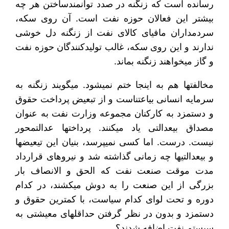
رسانده است که زنگنه در صدد توانمندساختن هر چه
بیشتر این فعالان حوزه نفت است. آن روی سکه،
سردمداران مافیای کالای نفت از زنگنه دل خوشی
ندارند و این روی سکه، غالب تولیدکنندگان حوزه نفت
و گاز می‎خواهند زنگنه بماند.
مخالفت‎ها هم به اینجا ختم نمی‎شود. می‎گویند زنگنه به
سرمایه انسانی بی‎اعتناست و از تبعیض پرداخت حقوق
و دستمزد به کارکنان مجموعه وزارت نفت به عنوان
مصداق بی‎عدالتی یاد می‎کنند. پرداخت‎ها عدالت‎محور
نیست. درست. اما کسی نمی‎پرسد، بنیان این تیعیض‎ها
و بی‎عدالتی‎ها چه زمانی گذاشته شد و نیروهای قرارداد
مدت موقت صنعت نفت که الحق و الانصاف بار
بزرگی از این صنعت را به دوش می‎کشند، در کدام
دوره و تحت لوای کدام سیاست، با کمترین حقوق و
دستمزد و بدون در نظر گرفتن حداقل‎های معیشتی به
سیستم نفت اضافه شدند؟