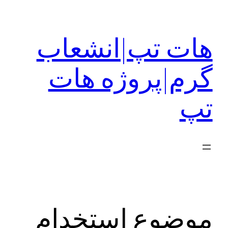
رفتن
به
هات تپ|انشعاب
محتوا
گرم|پروژه هات
تپ
موضوع استخدام