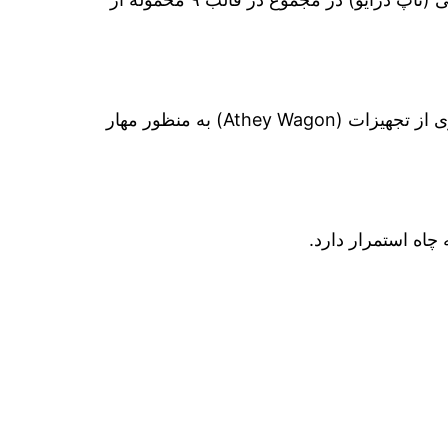
از سوی دیگر کار جابجایی و ارسال ۱۵ محموله از تجهیزات دستگاه حفاری ۹۳ فتح برای حفر چاه امدادی و پنج سری از تجهیزات (Athey Wagon) به منظور مهار
چاه استمرار دارد.