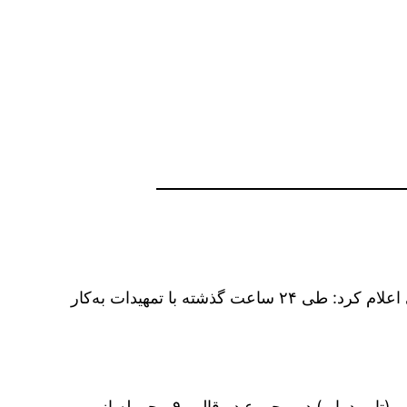
به گزارش شانا به نقل از شرکت ملی حفاری، ستاد راهبری مهار فوران چاه ۱۴۷ رگ سفید در شرکت ملی حفاری اعلام کرد: طی ۲۴ ساعت گذشته با تمهیدات به‌کار
در این ارتباط هفت مخزن آب، اتاق کنترل برق دستگاه حفاری (SCR ) و اتاق کنترل فرمان سیستم گرداننده فوقانی (تاپ درایو) در مجموع در قالب ۹ محموله از