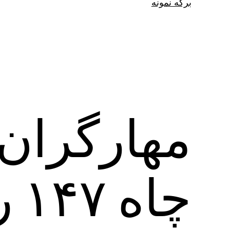
برگه نمونه
مهارگران 
چا