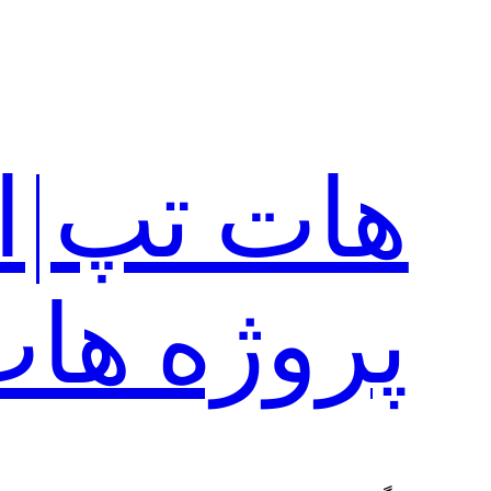
رفتن
به
محتوا
هات تپ|ا
پروژه ها