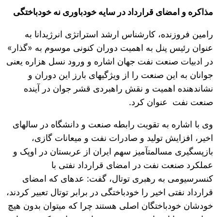
مذاکره و امضای قرارداد در سایه خودباوری نه خودباختگی
رامین فروزنده، کارشناس ارشد استراتژی انرژی‎دانا به
عنوان رئیس پنل به اهمیت دوران کنونی موسوم به «گذار»
در ادبیات صنعت نفت جهان اشاره و ورود نسل هزاره یعنی
جوانان به این صنعت را از ویژگی‎های بارز این دوران و
نشان‎دهنده اهمیت و نقش راهبردی قشر جوان در آینده
صنعت نفت عنوان کرد.
وی با اشاره به تقویت رابطه صنعت و دانشگاه در سال‎های
اخیر، افزایش تولید و صادرات نفت و میعانات گازی،
بازپس‎گیری مسالمت‎آمیز سهم ایران از عربستان در اوپک و
عملکرد صنعت نفت در امضای قرارداد نفتی با
کنسرسیومی به رهبری توتال، گفت: عده‎ای که امضای
قرارداد نفتی اخیر را خودباختگی در برابر توتال تعبیر کردند،
خودشان خودباختگان اصلی هستند چرا که می‎توان بدون هیچ