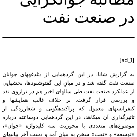
در صنعت نفت
[ad_1]
به گزارش شانا، در این گردهمایی از دغدغه‎های جوانان
صنعت نفت گفته شد و در میانِ این گفت‎و‎شنودها، بخش‎هایی
از عملکرد صنعت نفت طی سال‎های اخیر هم در ترازوی نقد
و بررسی قرار گرفت. بر خلاف غالب همایش‎ها و
کنفرانس‎های معمول که پراکنده‎گویی و شعارزدگی از
تاثیرگذاری آن می‎کاهد، در این گردهمایی دوساعته درباره
موضوع‌های متعددی با محوریت سه کلیدواژه «جوان»،
«توسعه» و «نفت» سخن به میان آمد و دست آخر بیانیه‎ای