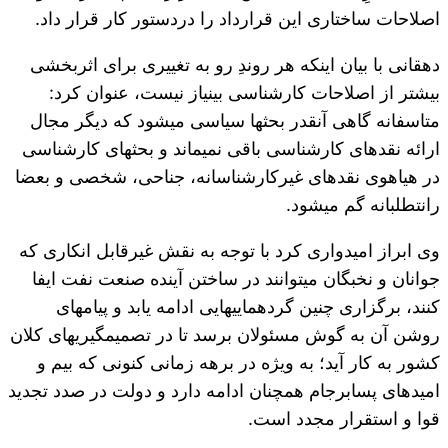
اصلاحات ساختاری این قرارداد را دردستور کار قرار داد.
دهقانی با بیان این‎که هر روندِ رو به تغییری برای اثربخشی
بیشتر از اصلاحات کارشناسی بی‎نیاز نیست، عنوان کرد:
متاسفانه گاهی آنقدر بحث‎ها سیاسی می‎شود که دیگر مجال
ارائه نقدهای کارشناسی باقی نمی‎ماند و بحث‎های کارشناسی
در هیاهوی نقدهای غیرکارشناسانه، جناحی، شخصی و بعضا
رانت‎طلبانه گم می‎شود.
وی ابراز امیدواری کرد با توجه به نقش غیرقابل انکاری که
جوانان و نخبگان می‎توانند در ساختن آینده صنعت نفت ایفا
کنند، برگزاری چنین گردهمایی‎هایی ادامه یابد و پیام‎های
روشن آن به گوش مسئولان برسد تا در تصمیم‎گیری‎های کلان
کشور به کار آید؛ به ویژه در برهه زمانی کنونی که بیم و
امیدهای پسابرجام همچنان ادامه دارد و دولت در صدد تجدید
قوا و استقرار مجدد است.