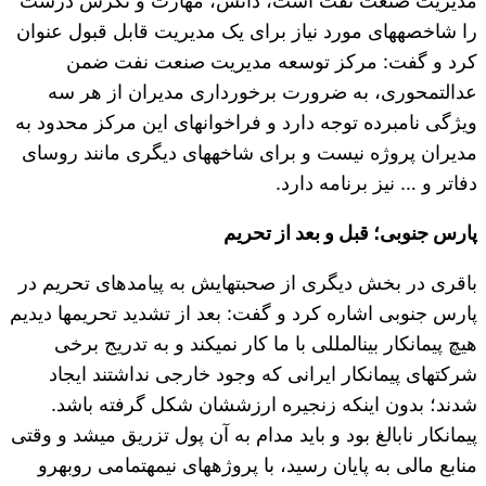
مدیریت صنعت نفت است، دانش، مهارت و نگرش درست
را شاخصه‎های مورد نیاز برای یک مدیریت قابل قبول عنوان
کرد و گفت: مرکز توسعه مدیریت صنعت نفت ضمن
عدالت‎محوری، به ضرورت برخورداری مدیران از هر سه
ویژگی نامبرده توجه دارد و فراخوان‎های این مرکز محدود به
مدیران پروژه نیست و برای شاخه‎های دیگری مانند روسای
دفاتر و … نیز برنامه دارد.
پارس جنوبی؛ قبل و بعد از تحریم
باقری در بخش دیگری از صحبت‎هایش به پیامدهای تحریم در
پارس جنوبی اشاره کرد و گفت: بعد از تشدید تحریم‎ها دیدیم
هیچ پیمانکار بین‎المللی با ما کار نمی‎کند و به تدریج برخی
شرکت‎های پیمانکار ایرانی که وجود خارجی نداشتند ایجاد
شدند؛ بدون این‎که زنجیره ارزش‎شان شکل گرفته باشد.
پیمانکار نابالغ بود و باید مدام به آن پول تزریق می‎شد و وقتی
منابع مالی به پایان رسید، با پروژه‎های نیمه‎تمامی روبه‎رو