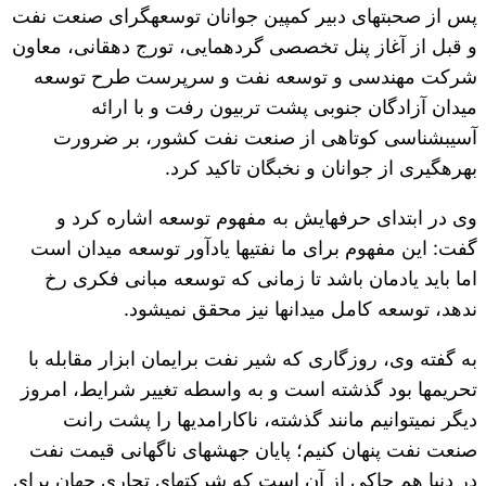
پس از صحبت‎های دبیر کمپین جوانان توسعه‎گرای صنعت نفت
و قبل از آغاز پنل تخصصی گردهمایی، تورج دهقانی، معاون
شرکت مهندسی و توسعه نفت و سرپرست طرح توسعه
میدان آزادگان جنوبی پشت تربیون رفت و با ارائه
آسیب‎شناسی کوتاهی از صنعت نفت کشور، بر ضرورت
بهره‎گیری از جوانان و نخبگان تاکید کرد.
وی در ابتدای حرف‎هایش به مفهوم توسعه اشاره کرد و
گفت: این مفهوم برای ما نفتی‎ها یادآور توسعه میدان است
اما باید یادمان باشد تا زمانی که توسعه مبانی فکری رخ
ندهد، توسعه کامل میدان‎ها نیز محقق نمی‎شود.
به گفته وی، روزگاری که شیر نفت برایمان ابزار مقابله با
تحریم‎ها بود گذشته است و به واسطه تغییر شرایط، امروز
دیگر نمی‎توانیم مانند گذشته، ناکارامدی‎ها را پشت رانت
صنعت نفت پنهان کنیم؛ پایان جهش‎های ناگهانی قیمت نفت
در دنیا هم حاکی از آن است که شرکت‎های تجاری جهان برای