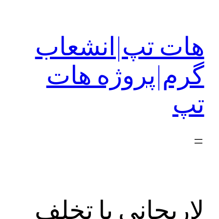
رفتن
به
هات تپ|انشعاب
محتوا
گرم|پروژه هات
تپ
لاریجانی با تخلف