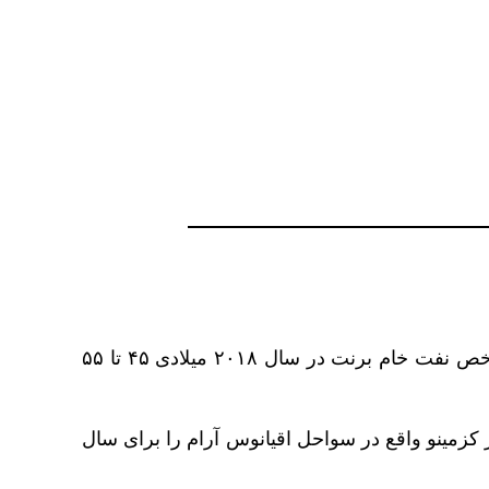
به گزارش خبرگزاری رویترز، الکساندر نواک امروز (چهارشنبه، ۱۵ شهریورماه) اعلام کرد: انتظار دارد قیمت شاخص نفت خام برنت در سال ۲۰۱۸ میلادی ۴۵ تا ۵۵
لیون و ۵۰۰ هزار تن نفت خام (حدود ۲۵ میلیون بشکه) از بندر کزمینو واقع در سواحل اقیانوس آرام را برای سال