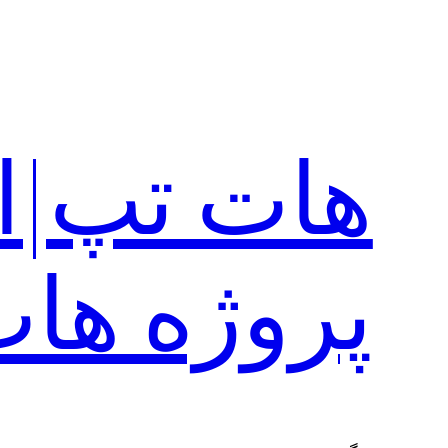
رفتن
به
محتوا
هات تپ|ا
پروژه ها