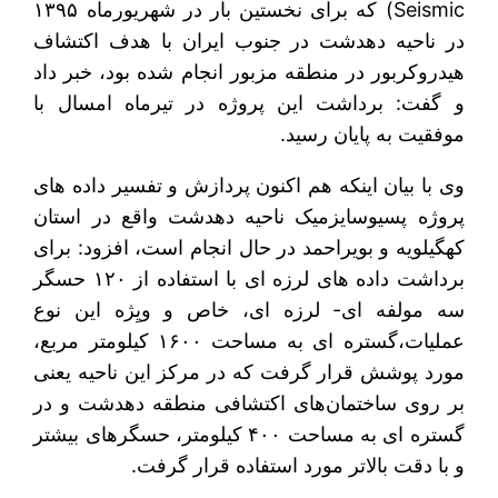
Seismic) که برای نخستین بار در شهریورماه ۱۳۹۵
در ناحیه دهدشت در جنوب ایران با هدف اکتشاف
هیدروکربور در منطقه مزبور انجام شده بود، خبر داد
و گفت: برداشت این پروژه در تیرماه امسال با
موفقیت به پایان رسید.
وی با بیان اینکه هم اکنون پردازش و تفسیر داده های
پروژه پسیوسایزمیک ناحیه دهدشت واقع در استان
کهگیلویه و بویراحمد در حال انجام است، افزود: برای
برداشت داده های لرزه ای با استفاده از ۱۲۰ حسگر
سه مولفه ای- لرزه ای، خاص و ویِژه این نوع
عملیات،گستره ای به مساحت ۱۶۰۰ کیلومتر مربع،
مورد پوشش قرار گرفت که در مرکز این ناحیه یعنی
بر روی ساختمان‌های اکتشافی منطقه دهدشت و در
گستره ای به مساحت ۴۰۰ کیلومتر، حسگرهای بیشتر
و با دقت بالاتر مورد استفاده قرار گرفت.