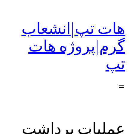
رفتن
به
هات تپ|انشعاب
محتوا
گرم|پروژه هات
تپ
عملیات برداشت