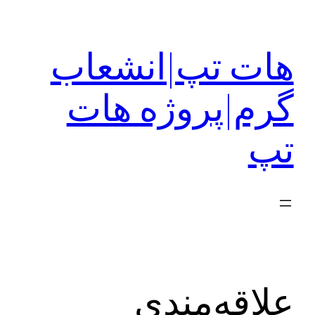
رفتن
به
هات تپ|انشعاب
محتوا
گرم|پروژه هات
تپ
علاقه‌مندی