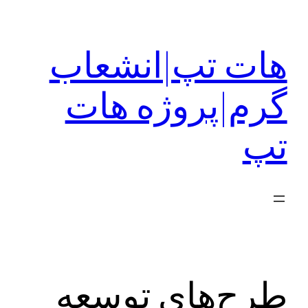
رفتن
به
هات تپ|انشعاب
محتوا
گرم|پروژه هات
تپ
طرح‌های توسعه