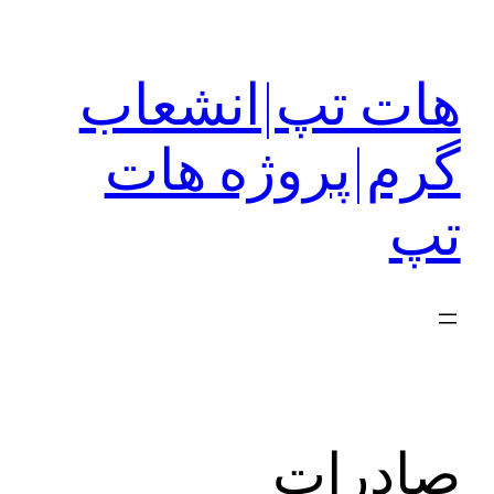
رفتن
به
هات تپ|انشعاب
محتوا
گرم|پروژه هات
تپ
صادرات