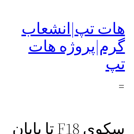
رفتن
به
هات تپ|انشعاب
محتوا
گرم|پروژه هات
تپ
سکوی F18 تا پایان