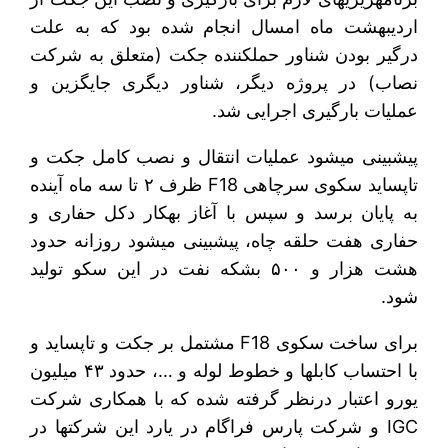
اردیبهشت ماه امسال انجام شده بود که به علت
درگیر بودن شناور حمل‎کننده جکت (متعلق به شرکت
نصاب) در پروژه دیگر، شناور دیگری جایگزین و
عملیات بارگیری اجرایی شد.
پیش‏‎بینی می‎شود عملیات انتقال و نصب کامل جکت و
تاپ‎ساید سکوی سرچاهی F18 ظرف ۲ تا سه ماه آینده
به پایان برسد و سپس با آغاز به‎کار دکل حفاری و
حفاری هفت حلقه چاه، پیش‎بینی می‎شود روزانه حدود
هشت هزار و ۵۰۰ بشکه نفت در این سکو تولید
شود.
برای ساخت سکوی F18 مشتمل بر جکت و تاپ‎ساید و
با احتساب کابل‎ها و خطوط لوله و …، حدود ۴۳ میلیون
یورو اعتبار درنظر گرفته شده که با همکاری شرکت
IGC و شرکت پارس فراگام در یارد این شرکت‎ها در