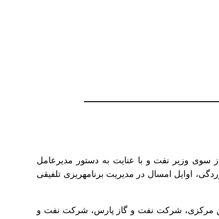
ز سوی وزیر نفت و با عنایت به دستور مدیرعامل
شرکت ملی نفت برای پیگیری این ابلاغیه، کارگروهی به منظور پیگیری موضوع طرح استقرار سامانه مدیریت خوردگی، اوایل امسال در مدیریت برنامه‎ریزی تلفیقی
طق مرکزی، شرکت نفت و گاز پارس، شرکت نفت و