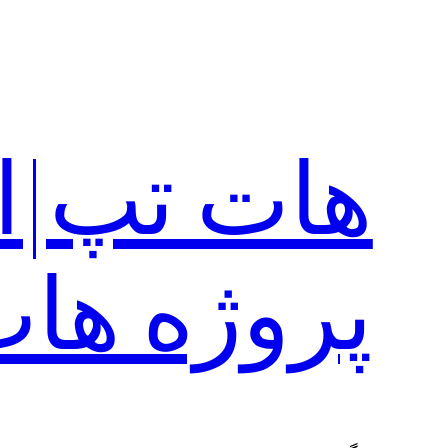
رفتن
به
محتوا
هات تپ|ا
پروژه ها