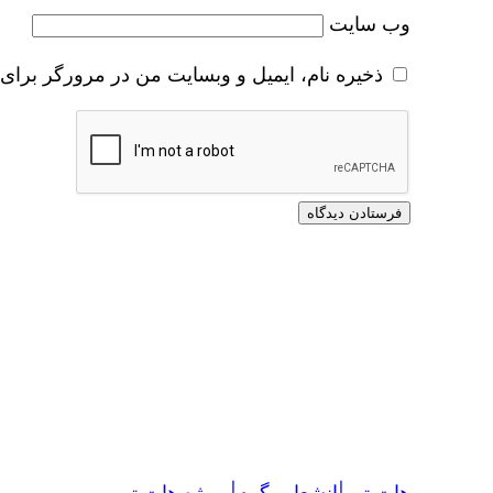
وب‌ سایت
ذخیره نام، ایمیل و وبسایت من در مرورگر برای 
هات تپ|انشعاب گرم|پروژه هات تپ