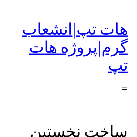
رفتن
به
هات تپ|انشعاب
محتوا
گرم|پروژه هات
تپ
ساخت نخستین