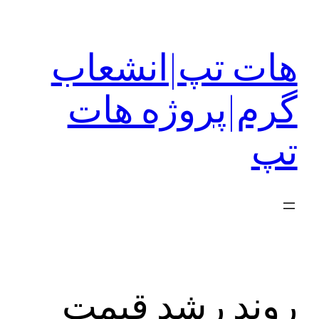
رفتن
به
هات تپ|انشعاب
محتوا
گرم|پروژه هات
تپ
روند رشد قیمت