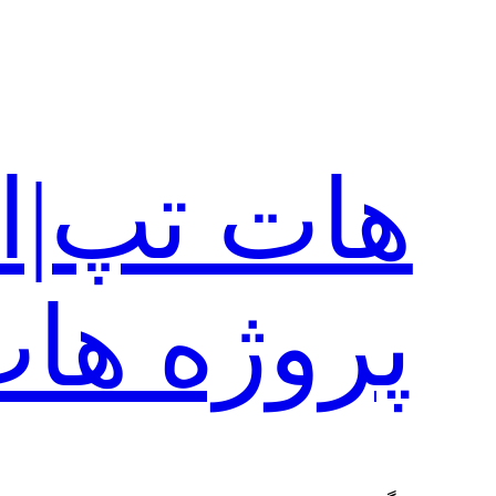
رفتن
به
محتوا
هات تپ|ا
پروژه ها