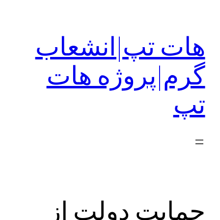
رفتن
به
هات تپ|انشعاب
محتوا
گرم|پروژه هات
تپ
حمایت دولت از