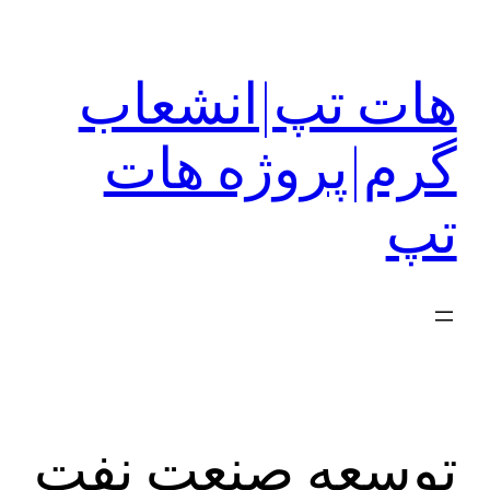
رفتن
به
هات تپ|انشعاب
محتوا
گرم|پروژه هات
تپ
توسعه صنعت نفت