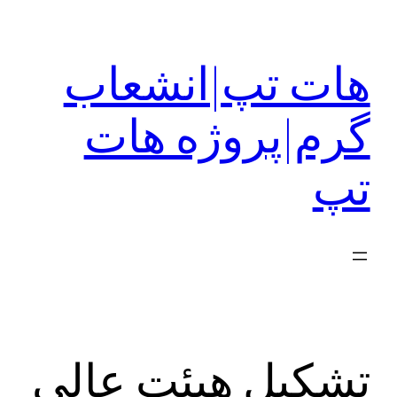
رفتن
به
هات تپ|انشعاب
محتوا
گرم|پروژه هات
تپ
تشکیل هیئت عالی