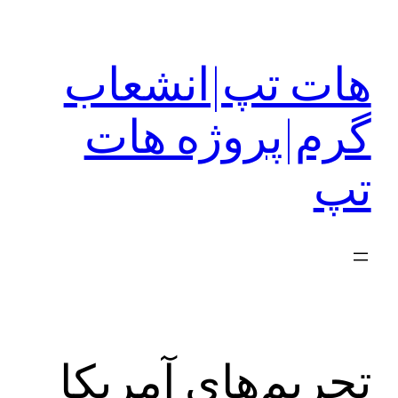
رفتن
به
هات تپ|انشعاب
محتوا
گرم|پروژه هات
تپ
تحریم‌های آمریکا