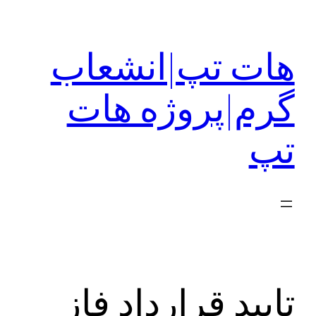
رفتن
به
هات تپ|انشعاب
محتوا
گرم|پروژه هات
تپ
تایید قرارداد فاز