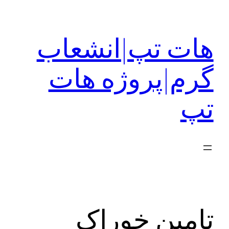
رفتن
به
هات تپ|انشعاب
محتوا
گرم|پروژه هات
تپ
تامین خوراک