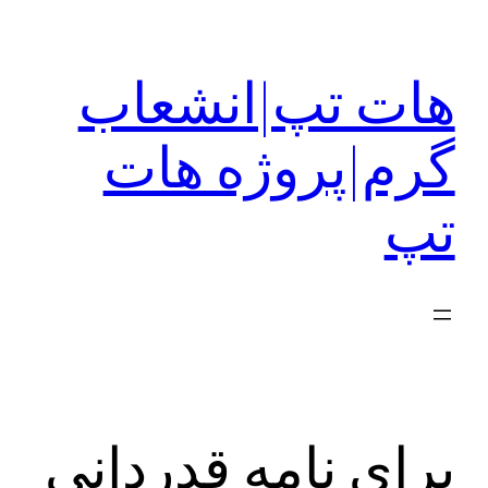
رفتن
به
هات تپ|انشعاب
محتوا
گرم|پروژه هات
تپ
برای نامه قدردانی