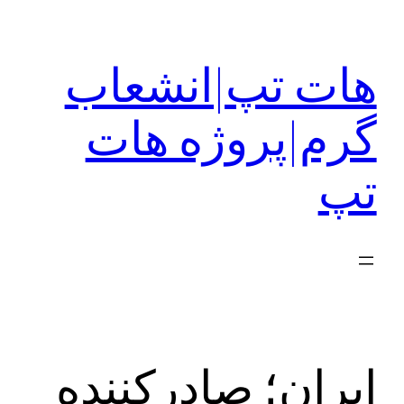
رفتن
به
هات تپ|انشعاب
محتوا
گرم|پروژه هات
تپ
ايران؛ صادركننده