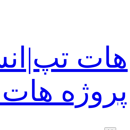
رفتن
به
محتوا
هات تپ|انش
پروژه هات 