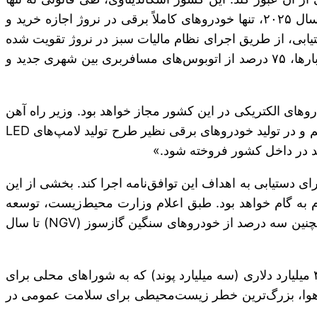
خودروهای با سوخت فسیلی را ممنوع کرد، بلکه هدف خود را پنج سال زودتر از آلمان قرار داد. بر اساس این قانون، در سال ۲۰۲۵، تنها خودروهای کاملاً برقی در نروژ اجازه خرید و
تیابی، از طریق اجرای نظام مالیات سبز در نروژ تقویت شده
است. طبق دستورعمل اداره راه‌های عمومی نروژ، تا سال ۲۰۳۰، میزان انتشار گازهای گلخانه‌ای همه کامیونت‌ها و وانت بارها، ۷۵ درصد از اتوبوس‌های مسافربری بین شهری جدید و
زه حمل و نقل جاده‌ای اتخاذ کرده است، به طوری گه در سال ۲۰۳۰ تنها فروش خودروهای الکتریکی در این کشور مجاز خواهد بود. وزیر راه آهن
 و در تولید خودروهای برقی نظیر طرح تولید لامپ‌های
LED
ی دستیابی به اهداف این توافق‌نامه اجرا کند. بخشی از این
ل ۲۰۴۰ است. البته این ممنوعیت، یک فرآیند گام به گام خواهد بود. طبق اعلام وزارت محیط‌زیست، توسعه
NGV
) تا سال
انگلستان نیز همانند فرانسه، ممنوعیت خودروهای جدید بنزینی و دیزلی را تا سال ۲۰۴۰ به‌عنوان بخشی از ابتکار عمل ۴٫۰۶ میلیارد دلاری (سه میلیارد پوند) که به شوراهای محلی برای
ن هوا، بزرگ‌ترین خطر زیست‌محیطی برای سلامت عمومی در