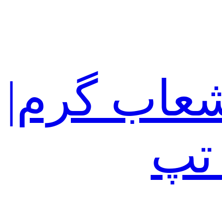
عاب گرم|
تپ