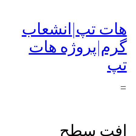
رفتن
به
هات تپ|انشعاب
محتوا
گرم|پروژه هات
تپ
افت سطح