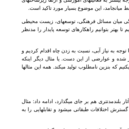
وی با بیان این‎که در نظر گرفتن یک مولفه بدون توجه به مولفه‎های جانبی، آثار زیانباری به همراه دارد افزود: پیوستگی میان مسائل فرهنگی، توسعه‎ای، زیست محیطی
سپس اثرگذاری آنها را بسنجیم تا بهتر بتوانیم راهکارهای توسعه پایدار را مدنظر
وجه به نیاز آبی، نسبت به زدن چاه اقدام کردیم و
بعدها متوجه شدیم که منابع آب زیرزمینی افت کرده یا تعادل آن به هم خورده، اراضی نشست کرده، آب‎ها شور شده و عوارضی از این دست. یا مثال دیگر این‎که
خودوریی تولید می‎کنیم که آلودگی زیست‎محیطی یا مشکل ایمنی دارد و حادثه‎آفرین می‎شود. یا پالایشگاهی درست می‎کنیم که بنزین نامطلوب تولید می‎کند. همه این مثال‎ها
معاون توسعه و مهندسی شرکت ملی نفت ایران با بیان این‎که در کنار این نمونه‎ها، نگاه یک‎بُعدی به برخی مسائل آثار بلندمدت‎تری هم بر جای می‎گذارد، ادامه داد: مثال
بارز آن در نفت می‎تواند توجه نکردن به ساکنان مناطق همجوار تاسیسات نفت و گاز باشد که منجر به تبعیض‎ها و گسترش اختلافات طبقاتی می‎شود و تقابل‎هایی را به