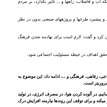
به گفته منوچهری، همانطور که طرح‎های صنعتی می‎تواند بر فیزیک محیط پیرامونی از طریق تغییر زیرساخت‎ها، شبکه آب و فاضلاب، راه‎ها و … تاثیر بگذارد، بر مردم
وی یادآور شد: انسان به عنوان عامل تحقق اهداف و شکل‎دهنده فرایندها و تحولات، باید در کانون توجه قرار گیرد و پیشبرد طرح‎ها و پروژه‎های صنعتی بدون در نظر
ن کرد و گفت: لازم است برای نهادینه شدن فرهنگ
یت اجتماعی صنعت نفت با تاکید بر ضرورت توجه همزمان به مردم، زیرساخت‎های اجتماعی، رفاهی، فرهنگی و …، ادامه داد: این موضوع به
منوچهری، ما در تولید مواد پلاستیکی رکورد داریم؛ به‎طوری‎که کلی هزینه می‎کنیم و به طبیعت هم آسیب می‎رسانیم. در آلوده کردن هوا، در مصرف انرژی، در تولید
غیرکیفی، در از بین بردن منابع آبی و مراتع رکورد زده‎ایم. اینها بحران‎های واقعی است که تعهد اجتماعی ما را سنگین‎تر می‎کند و برای توقف این روندها نیازمند افزایش درک