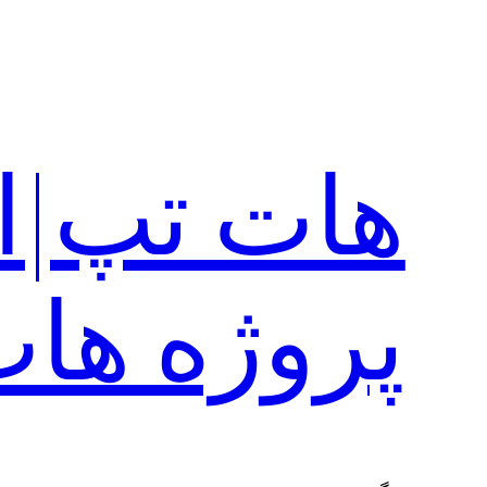
رفتن
به
محتوا
هات تپ|ا
پروژه ها