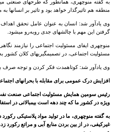
منطقه هم تاثیرگذار خواهد بود و تاثیر بر انسان‎ها به مراتب حائز اهمیت‎تر و بلندمدت‎تر است.
گرفتن این مهم با چالش‎های جدی رو‌به‌رو می‎شود.
منوچهری ایفای مسئولیت اجتماعی را نیازمند نگاه
مسئولیت اجتماعی، در تصمیم‎گیری‎های کلان کشور به مسائل اجتماعی و زیست‎محیطی بیش از پیش توجه شود.
وی یادآور شد: کوتاه‎مدت فکر کردن و توجه صرف به منافع شخصی یا گروهی خاص، آفتی است که می‎تواند مانع تحقق اهداف در حیطه مسئولیت اجتماعی شود.
افزایش درک عمومی برای مقابله با بحران‎های اجتماعی
ویژه در کشور ما که چند دهه است بی‎مبالاتی در استفاده از منابع و ذخایر و تولیدهای بی‎منطق را پشت سر می‎گذاریم، ضروری‎تر است.