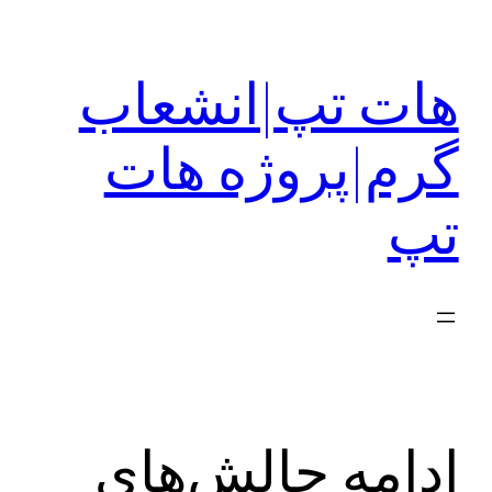
رفتن
به
هات تپ|انشعاب
محتوا
گرم|پروژه هات
تپ
ادامه چالش‌های