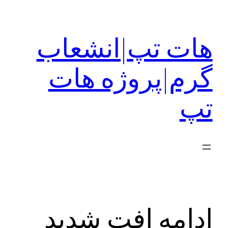
رفتن
به
هات تپ|انشعاب
محتوا
گرم|پروژه هات
تپ
ادامه افت شدید