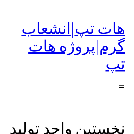
رفتن
به
هات تپ|انشعاب
محتوا
گرم|پروژه هات
تپ
نخستین واحد تولید