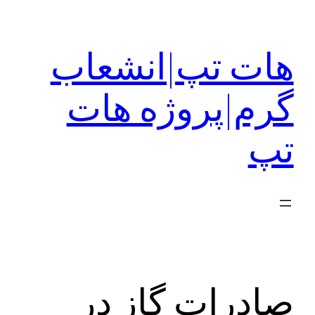
رفتن
به
هات تپ|انشعاب
محتوا
گرم|پروژه هات
تپ
صادرات گاز در