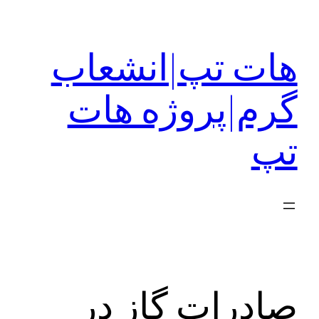
رفتن
به
هات تپ|انشعاب
محتوا
گرم|پروژه هات
تپ
صادرات گاز در